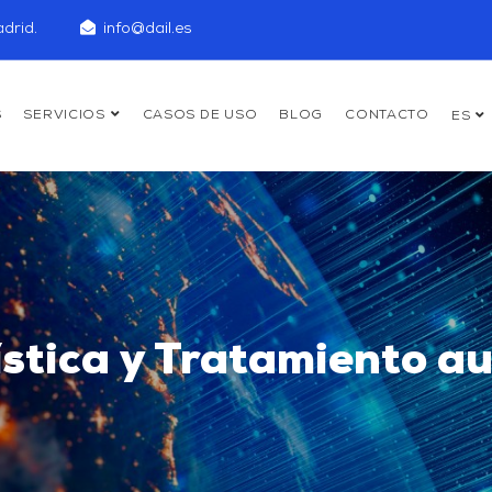
drid.
info@dail.es
S
SERVICIOS
CASOS DE USO
BLOG
CONTACTO
ES
ística y Tratamiento a