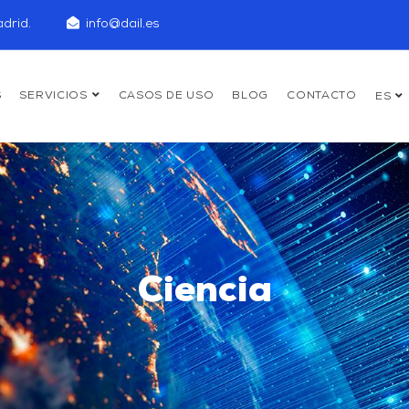
drid.
info@dail.es
S
SERVICIOS
CASOS DE USO
BLOG
CONTACTO
ES
Ciencia