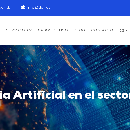
drid.
info@dail.es
S
SERVICIOS
CASOS DE USO
BLOG
CONTACTO
ES
ia Artificial en el sect