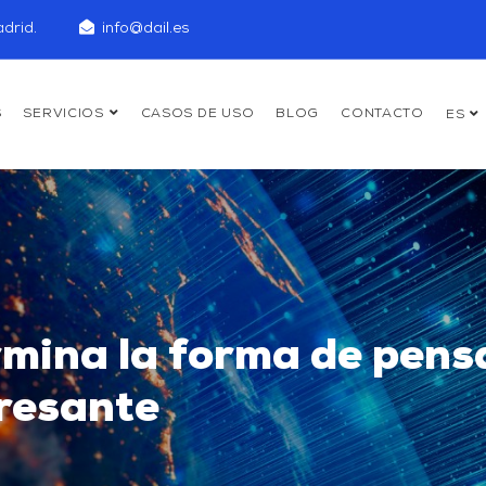
drid.
info@dail.es
S
SERVICIOS
CASOS DE USO
BLOG
CONTACTO
ES
rmina la forma de pensa
eresante