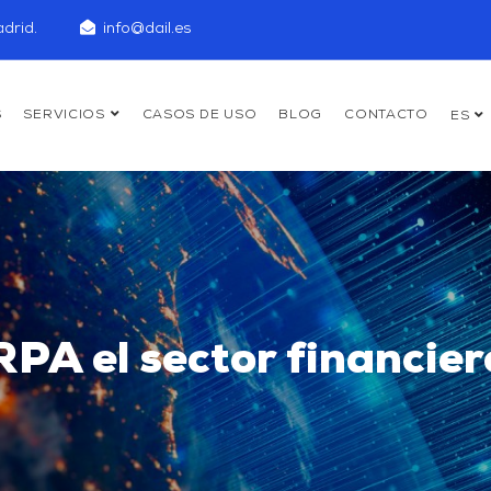
drid.
info@dail.es
S
SERVICIOS
CASOS DE USO
BLOG
CONTACTO
ES
 RPA el sector financie