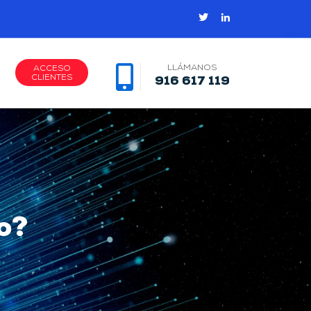
LLÁMANOS
ACCESO
CLIENTES
916 617 119
ro?